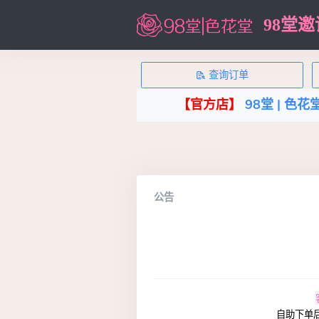
98堂
查询订单
【官方店】
98堂 |
色花堂 |
注册账号
主页
公告
自助下单后