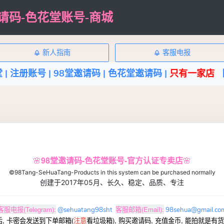
邀请码-色花堂账号-商城
新人指南
客服电报
 |
98堂邀请码 |
色花堂邀请码 |
只有一家店
【全网最低
🌸
98堂邀请码-色花堂账号
-官方认证专卖店
🌸
©9
8Tang-SeHuaTang-Products in this system can be purchased normally
创建于2017年05月
、长久、稳定、品质、专注
客服电报(Telegram):
客服邮箱(Email):
@sehuatang98sht
98sehua@gmail.co
, 卡密会发送到下单邮箱(
注意
看垃圾箱),
购买邀请码, 充值金币,
能拍就是有货