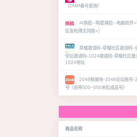
（DMM番号查询）
AI换脸--明星换脸--电脑软件
区发帖博主同款⭐）
草榴邀请码-草榴社区邀请码-小
论坛邀请码-1024邀请码-草榴社区激
1024地址
2048核基地-2048论坛账号
号（自带500~550米粒成品号）
商品名称