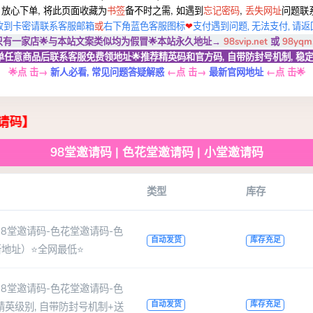
 放心下单, 将此页面收藏为
书签
备不时之需, 如遇到
忘记密码
,
丢失网址
问题联
客服邮箱
或
右下角蓝色客服图标
收到卡密请联系
❤
支付遇到问题,
无法支付, 请
返
只有一家店🌟与本站文案类似均为假冒
🌟
本站永久地址→
98svip.net
或
98yqm
 下单任意商品后联系客服免费领地址
🌟推荐
精英码和官方码, 自带防封号机制, 稳定
点 击
→
←
点 击
→
←
点 击🌟
🌟
新人必看, 常见问题答疑解惑
最新官网地址
98堂邀请码 | 色花堂邀请码 | 小堂邀请码
类型
库存
8堂邀请码-色花堂邀请码-色
自动发货
库存充足
新地址）⭐全网最低⭐
8堂邀请码-色花堂邀请码-色
自动发货
库存充足
英级别, 自带防封号机制+送