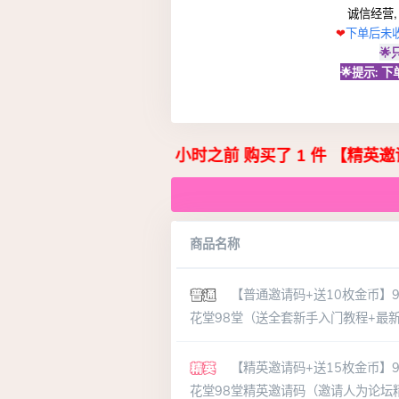
诚信经营,
❤
下单后未

🌟提示:
gmail.com
在 18 小时之前 购买了 1 件 【精英邀请码】
商品名称
【普通邀请码+送10枚金币】9
花堂98堂（送全套新手入门教程+最
【精英邀请码+送15枚金币】9
花堂98堂精英邀请码（邀请人为论坛精