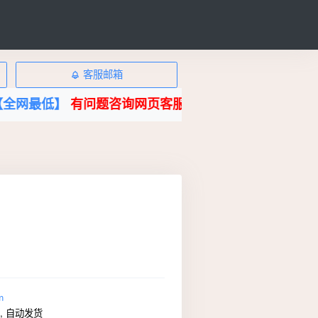
客服邮箱
】
有问题咨询网页客服或TG客服电报:
@vip98sehuatan
m
,
自动发货