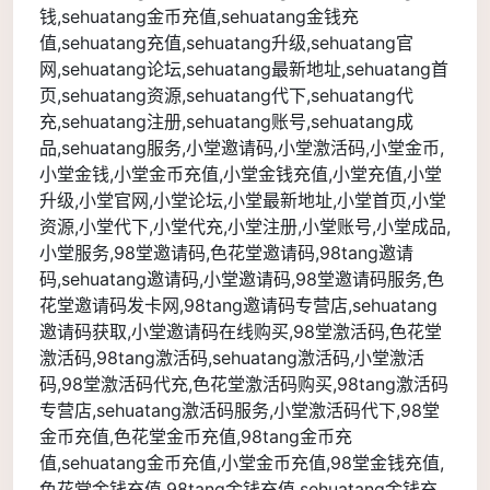
钱,sehuatang金币充值,sehuatang金钱充
值,sehuatang充值,sehuatang升级,sehuatang官
网,sehuatang论坛,sehuatang最新地址,sehuatang首
页,sehuatang资源,sehuatang代下,sehuatang代
充,sehuatang注册,sehuatang账号,sehuatang成
品,sehuatang服务,小堂邀请码,小堂激活码,小堂金币,
小堂金钱,小堂金币充值,小堂金钱充值,小堂充值,小堂
升级,小堂官网,小堂论坛,小堂最新地址,小堂首页,小堂
资源,小堂代下,小堂代充,小堂注册,小堂账号,小堂成品,
小堂服务,98堂邀请码,色花堂邀请码,98tang邀请
码,sehuatang邀请码,小堂邀请码,98堂邀请码服务,色
花堂邀请码发卡网,98tang邀请码专营店,sehuatang
邀请码获取,小堂邀请码在线购买,98堂激活码,色花堂
激活码,98tang激活码,sehuatang激活码,小堂激活
码,98堂激活码代充,色花堂激活码购买,98tang激活码
专营店,sehuatang激活码服务,小堂激活码代下,98堂
金币充值,色花堂金币充值,98tang金币充
值,sehuatang金币充值,小堂金币充值,98堂金钱充值,
色花堂金钱充值,98tang金钱充值,sehuatang金钱充