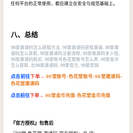
任何平台的正常使用，都应建立在安全与规范基础上。
八、总结
98堂邀请码怎么获取方法, 98堂邀请码获取渠道, 98堂邀
请码怎么获取, 98堂邀请码注册流程, 98堂邀请码多少钱,
98堂邀请码购买, 98堂账号色花堂账号怎么弄, 98堂金币
怎么获取, 出98堂邀请码, 98堂官方, 98堂官网
点击前往
下单→
98堂账号-色花堂账号-98堂邀请码-
色花堂邀请码
点击前往
下单→
98堂金币充值-色花堂金币充值
『官方授权』包售后