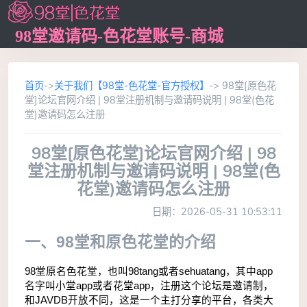
98堂邀请码-色花堂账号-商城
首页
->
关于我们【98堂-色花堂-官方授权】
-> 98堂[原色花
堂]论坛官网介绍 | 98堂注册机制与邀请码说明 | 98堂(色花
堂)邀请码怎么注册
98堂[原色花堂]论坛官网介绍 | 98
堂注册机制与邀请码说明 | 98堂(色
花堂)邀请码怎么注册
日期：2026-05-31 10:53:11
一、98堂和原色花堂的介绍
98堂原名色花堂，也叫98tang或者sehuatang，其中app
名字叫小堂app或者花堂app，注册这个论坛是邀请制，
和JAVDB开放不同，这是一个主打分享的平台，各类大